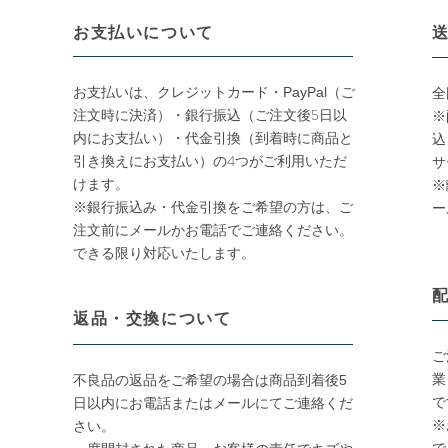
お支払いについて
送
お支払いは、クレジットカード・
PayPal
（ご
全
銀行振込（ご注文後5日以
注文時に決済）・
※
内にお支払い）・代金引換（到着時に商品と
込
引き換えにお支払い）の4つが
ご利用いただ
サ
けます。
※
※銀行振込み・代金引換をご希望の方は、ご
ー
注文前にメールかお電話でご連絡ください。
できる限り対応いたします。
配
返品・交換について
ご
業
不良品の返品をご希望の場合は商品到着後5
で
日以内にお電話またはメールにてご連絡くだ
​
さい。