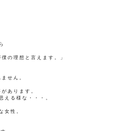
ら
が僕の理想と言えます。」
れません。
事があります。
思える様な・・・。
な女性。